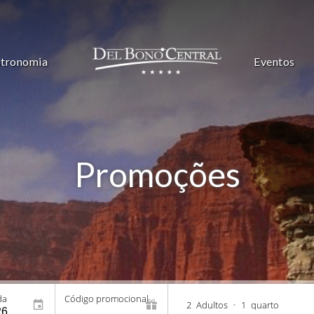
tronomia
Eventos
Promoções
da
Código promocional
2
Adultos
•
1
quarto