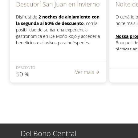
Descubrí San Juan en Invierno
Noite d
Disfrutá de
2 noches de alojamiento con
O cenário p
la segunda al 50% de descuento
, con la
noite mais 
posibilidad de sumar una experiencia
gastronómica en De Moño Rojo y acceder a
Nossa prop
beneficios exclusivos para huéspedes.
Bouquet de 
técnicas a
¡Personalizá tu estadía y elegí la experiencia
Wellness Sp
que mejor se adapte a tu viaje!
check-in a 
DESCONTO
até às 18h.
Ver mais
50
%
Você pode ve
quartos dis
para
reser
Del Bono Central