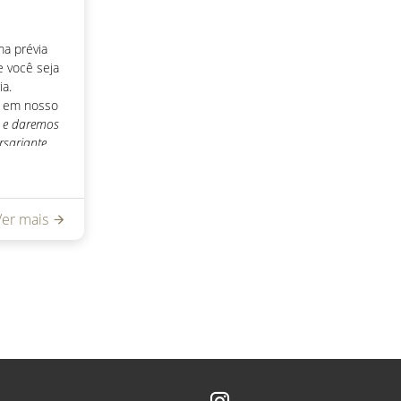
a prévia
e você seja
ia.
l em nosso
e daremos
rsariante.
. p>
e de nossas
om.ar
Ver mais
tras