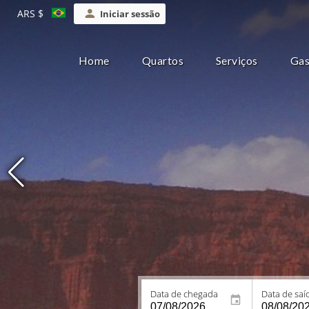
ARS $
Iniciar sessão
Home
Quartos
Serviços
Gas
Data de chegada
Data de saí