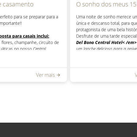
e casamento
O sonho dos meus 15
erfeito para se preparar para a
Uma noite de sonho merece um
importante!!
única e descanso total, para qu
protagonista de uma bela histór
osta para casais inclui:
Desfrute de uma tarde especia
flores, champanhe, circuito de
Del Bono Central Hotel< /em>
quáticas no nosso
Central
um lanche delicioso para a anive
a,
pequeno-almoço no quarto,
Check In:
12h -
Check Out:
21h
partir das 14h e late check out
Consulte tarifas e disponibilidad
diferentes categorias
rificar tarifas e categorias de
Ver mais
em
reservasdbc@hoteldelbono.c
poníveis enviando um e-mail
vasdbc@hoteldelbono.com.ar
< em>Não acumulável com ou
promoções.