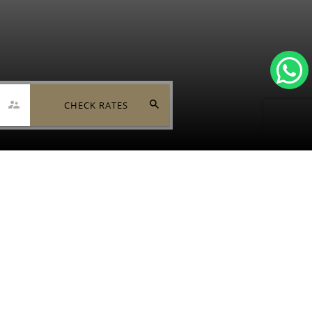
CHECK RATES
CENTRAL
hotel 5 estrellas en el microcentro de San Juan.
ece vistas impresionantes a las montañas desde
rute de lujo en sus viajes de negocio o placer,