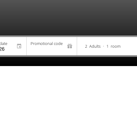
date
Promotional code
2
Adults
•
1
room
welcome to
DEL BONO 
Descubre Del Bono Central, 
Nuestra torre más alta ofr
todas las habitaciones. Disf